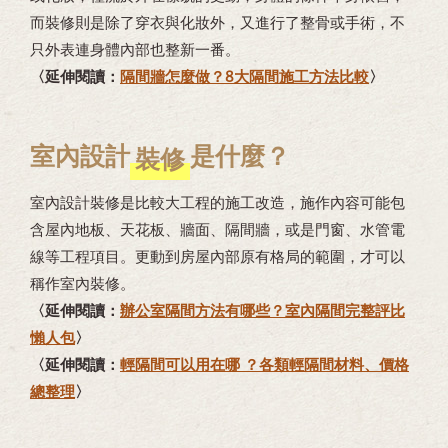
而裝修則是除了穿衣與化妝外，又進行了整骨或手術，不
只外表連身體內部也整新一番。
〈延伸閱讀：
隔間牆怎麼做？8大隔間施工方法比較
〉
室內設計
是什麼？
裝修
室內設計裝修是比較大工程的施工改造，施作內容可能包
含屋內地板、天花板、牆面、隔間牆，或是門窗、水管電
線等工程項目。更動到房屋內部原有格局的範圍，才可以
稱作室內裝修。
〈延伸閱讀：
辦公室隔間方法有哪些？室內隔間完整評比
懶人包
〉
〈延伸閱讀：
輕隔間可以用在哪 ？各類輕隔間材料、價格
總整理
〉